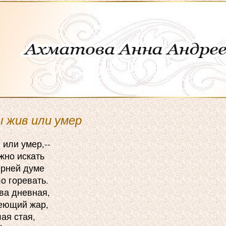
ы жив или умер
или умер,--

но искать

рней думе

 горевать.

ва дневная,

еющий жар,

ая стая,
