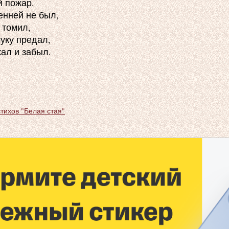
 пожар.

нней не был,

 томил,

уку предал,

ал и забыл.

стихов "Белая стая"