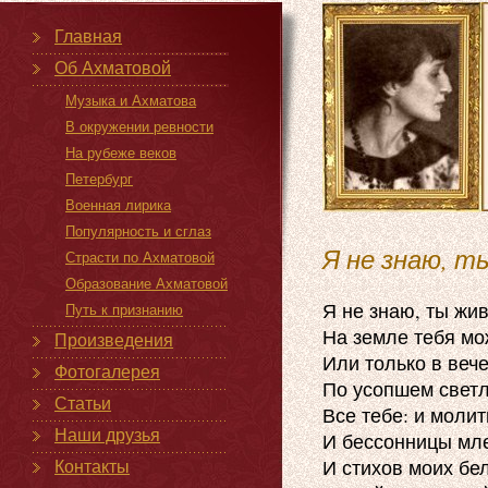
Главная
Об Ахматовой
Музыка и Ахматова
В окружении ревности
На рубеже веков
Петербург
Военная лирика
Популярность и сглаз
Я не знаю, т
Страсти по Ахматовой
Образование Ахматовой
Я не знаю, ты жив 
Путь к признанию
На земле тебя мож
Произведения
Или только в вече
Фотогалерея
По усопшем светло
Статьи
Все тебе: и молит
Наши друзья
И бессонницы мл
И стихов моих бел
Контакты