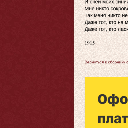
И очей моих синий
Мне никто сокрове
Так меня никто не
Даже тот, кто на м
Даже тот, кто ласк
1915

Вернуться к сборнику 