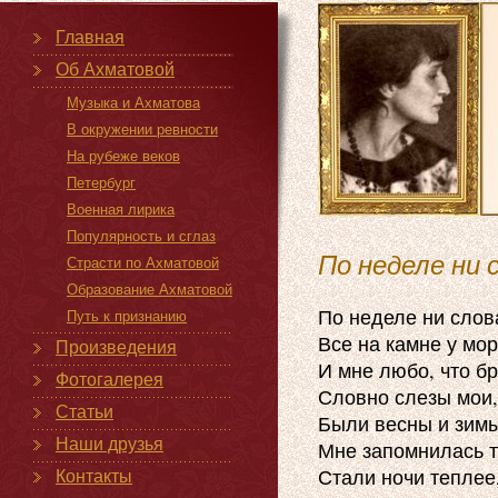
Главная
Об Ахматовой
Музыка и Ахматова
В окружении ревности
На рубеже веков
Петербург
Военная лирика
Популярность и сглаз
По неделе ни с
Страсти по Ахматовой
Образование Ахматовой
По неделе ни слова
Путь к признанию
Все на камне у мор
Произведения
И мне любо, что бр
Фотогалерея
Словно слезы мои,
Статьи
Были весны и зимы,
Наши друзья
Мне запомнилась то
Стали ночи теплее,
Контакты