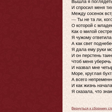
Вышла я поглядеть 
И спросил меня тих
Между сосенок встр
— Ты не та ли, ког
О которой с младен
Как о милой сестре
Я чужому ответила:
А как свет поднебе
Я дала ему руки мо
И он перстень таи
Чтоб меня уберечь 
И назвал мне четы
Море, круглая бухт
А всего непременней
И как жизнь началас
Я сказала, что знаю
Вернуться к сборнику с