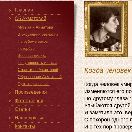
Главная
Об Ахматовой
Музыка и Ахматова
В окружении ревности
На рубеже веков
Петербург
Военная лирика
Популярность и сглаз
Когда челове
Страсти по Ахматовой
Образование Ахматовой
Когда человек умир
Путь к признанию
Изменяются его пор
Произведения
По-другому глаза г
Фотогалерея
Улыбаются другой 
Статьи
Я заметила это, ве
Наши друзья
С похорон одного п
И с тех пор проверя
Контакты