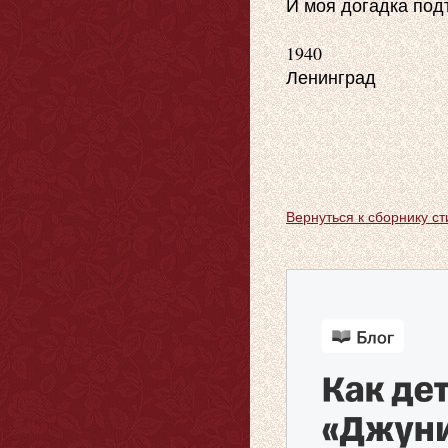
И моя догадка подт
1940

Ленинград

Вернуться к сборнику ст