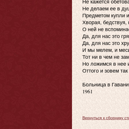
Не кажется обетов
Не делаем ее в душ
Предметом купли и
Хворая, бедствуя, 
О ней не вспомина
Да, для нас это гря
Да, для нас это хру
И мы мелем, и меси
Тот ни в чем не за
Но ложимся в нее и
Оттого и зовем так
Больница в Гавани

1961

Вернуться к сборнику ст