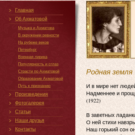
Главная
Об Ахматовой
Музыка и Ахматова
В окружении ревности
На рубеже веков
Петербург
Военная лирика
Популярность и сглаз
Родная земля
Страсти по Ахматовой
Образование Ахматовой
И в мире нет людей
Путь к признанию
Надменнее и проще
Произведения
(1922)

Фотогалерея
Статьи
В заветных ладанка
Наши друзья
О ней стихи навзры
Наш горький сон он
Контакты