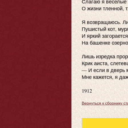
Слагаю я веселые 
О жизни тленной, т
Я возвращаюсь. Ли
Пушистый кот, мур
И яркий загорается 
На башенке озерно
Лишь изредка прор
Крик аиста, слетев
— И если в дверь 
Мне кажется, я даж
Вернуться к сборнику ст