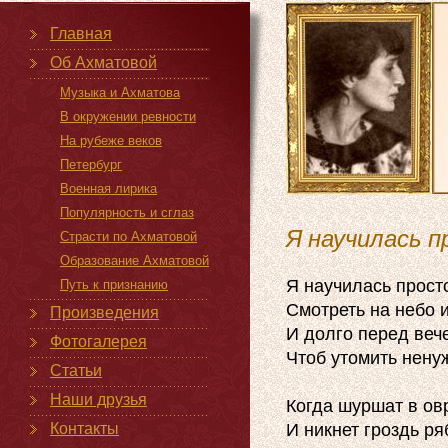
Главная
Об Ахматовой
Музыка и Ахматова
В окружении ревности
На рубеже веков
Петербург
Военная лирика
Популярность и сглаз
Я научилась 
Страсти по Ахматовой
Образование Ахматовой
Я научилась просто
Путь к признанию
Смотреть на небо и
Произведения
И долго перед вече
Фотогалерея
Чтоб утомить ненуж
Статьи
Наши друзья
Когда шуршат в овр
И никнет гроздь ря
Контакты